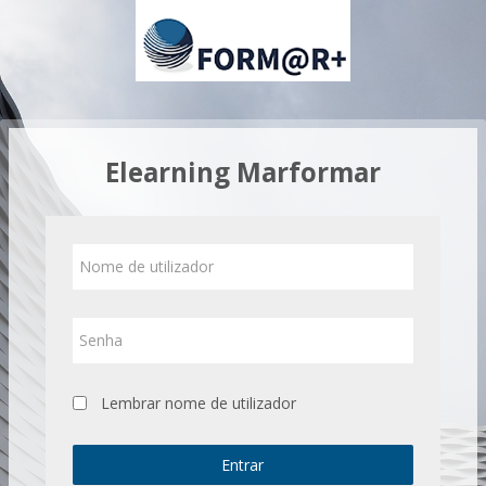
Ir
para
o
conteúdo
principal
Elearning Marformar
Nome
de
utilizador
Senha
Lembrar nome de utilizador
Entrar