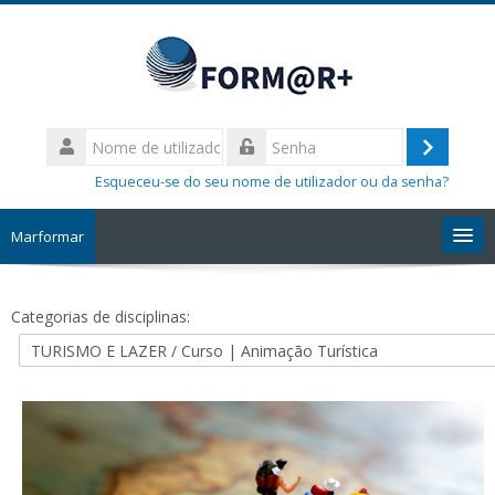
Ir
para
o
conteúdo
principal
Nome
de
Entrar
Senha
utilizador
Esqueceu-se do seu nome de utilizador ou da senha?
Marformar
Início
Categorias de disciplinas:
Site MARFORMAR