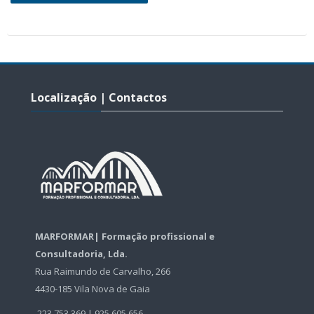
Disciplinas
English ‎(en)‎
Skip
Search
courses
Localização
Sub
Localização | Contactos
|
Contactos
MARFORMAR| Formação profissional e
Consultadoria, Lda.
Rua Raimundo de Carvalho, 266
4430-185 Vila Nova de Gaia
223 753 369 | 925 605 656