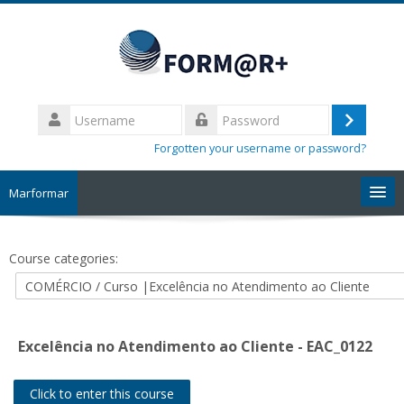
Skip
to
main
content
Username
Log
Password
Forgotten your username or password?
in
Marformar
Início
Course categories:
Site MARFORMAR
Excelência no Atendimento ao Cliente - EAC_0122
Click to enter this course