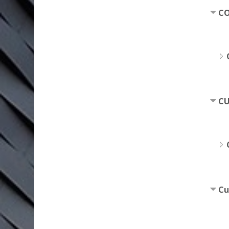
C
CU
Cu