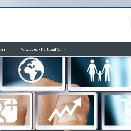
inas
Português - Portugal ‎(pt)‎